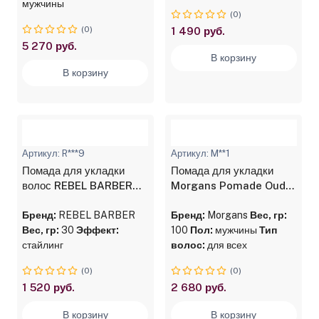
мужчины
(0)
(0)
1 490 руб.
5 270 руб.
В корзину
В корзину
Артикул: R***9
Артикул: M**1
Помада для укладки
Помада для укладки
волос REBEL BARBER
Morgans Pomade Oudh
Headliner 30 мл
& Amber Сильная
Бренд:
REBEL BARBER
фиксация / Сильный
Бренд:
Morgans
Вес, гр:
Вес, гр:
30
Эффект:
блеск 100 г
100
Пол:
мужчины
Тип
стайлинг
волос:
для всех
(0)
(0)
1 520 руб.
2 680 руб.
В корзину
В корзину