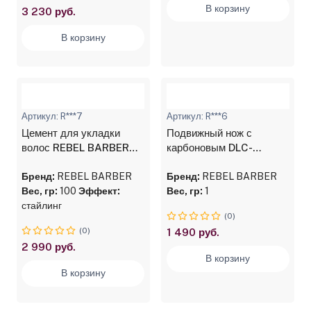
В корзину
3 230 руб.
В корзину
Артикул: R***7
Артикул: R***6
Цемент для укладки
Подвижный нож с
волос REBEL BARBER
карбоновым DLC-
Styler 100 мл
покрытием для
Бренд:
REBEL BARBER
профессиональных
Бренд:
REBEL BARBER
Вес, гр:
100
Эффект:
машинок REBEL BARBER
Вес, гр:
1
стайлинг
(0)
(0)
1 490 руб.
2 990 руб.
В корзину
В корзину