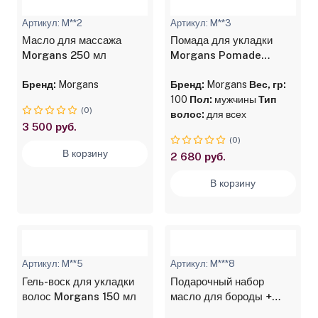
Артикул: M**2
Артикул: M**3
Масло для массажа
Помада для укладки
Morgans 250 мл
Morgans Pomade
Классическая с Маслом
Бренд:
Morgans
Миндаля и Ши 100 г
Бренд:
Morgans
Вес, гр:
100
Пол:
мужчины
Тип
(0)
волос:
для всех
3 500 руб.
(0)
В корзину
2 680 руб.
В корзину
Артикул: M**5
Артикул: M***8
Гель-воск для укладки
Подарочный набор
волос Morgans 150 мл
масло для бороды +
крем для бороды и усов