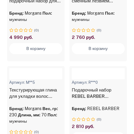
подарочный набор для
сменным лезвием
бороды Morgans в
Morgans Classic 1873
коробке
Бренд:
Morgans
Пол:
Black
Бренд:
Morgans
Пол:
мужчины
мужчины
(0)
(0)
4 990 руб.
2 760 руб.
В корзину
В корзину
Артикул: M**5
Артикул: R***0
Текстурирующая глина
Подарочный набор
для укладки волос
REBEL BARBER
Morgans Texture Clay
Predator Black &
120 мл
Бренд:
Morgans
Вес, гр:
Blades
Бренд:
REBEL BARBER
230
Длина, мм:
70
Пол:
(0)
мужчины
2 810 руб.
(0)