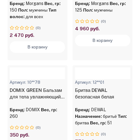
Бренд:
Morgans
Вес, гр:
Morgans
Бренд:
Morgans
Вес, гр:
150
Пол:
мужчины
Тип
125
Пол:
мужчины
волос:
для всех
(0)
(0)
4 960 руб.
2 470 руб.
В корзину
В корзину
Артикул: 10**78
Артикул: 12**01
DOMIX GREEN Бальзам
Бритва DEWAL
для тела увлажняющий,
безопасная белая
260 мл
Бренд:
DOMIX
Вес, гр:
Бренд:
DEWAL
260
Назначение:
бритьё
Тип:
бритва
Вес, гр:
51
(0)
(0)
350 руб.