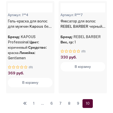
Артикул: 1**4
Артикул: R***7
Гель-краска для волос
Фиксатор для волос
для мужчин Kapous без
REBEL BARBER черный
аммония, 7.1 темный
упаковка 2 шт.
блондин пепельный, 40
Бренд:
KAPOUS
Бренд:
REBEL BARBER
мл+40 мл
Professoinal
Цвет:
Вес, гр:
1
коричневый
Средство:
(0)
краска
Линейка:
330 руб.
Gentlemen
В корзину
(0)
369 руб.
В корзину
1
...
6
7
8
9
10