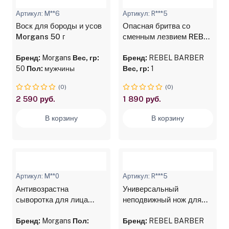
Артикул: M**6
Артикул: R***5
Воск для бороды и усов
Опасная бритва со
Morgans 50 г
сменным лезвием REBEL
BARBER Professional
Бренд:
Morgans
Вес, гр:
Black
Бренд:
REBEL BARBER
50
Пол:
мужчины
Вес, гр:
1
(0)
(0)
2 590 руб.
1 890 руб.
В корзину
В корзину
Артикул: M**0
Артикул: R***5
Антивозрастна
Универсальный
сыворотка для лица
неподвижный нож для
Morgans, 50 мл
профессиональных
Бренд:
Morgans
Пол:
машинок REBEL BARBER
Бренд:
REBEL BARBER