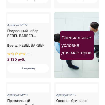
Артикул: R***2
Подарочный набор
REBEL BARBER
Специальные
Professional Matt &
условия
Blades
Бренд:
REBEL BARBER
для мастеров
(0)
2 130 руб.
В корзину
Артикул: M***1
Артикул: R**5
Премиальный
Опасная бритва со