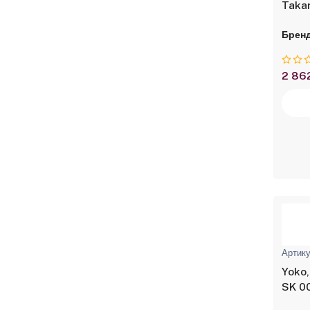
Takar
чехл
Бренд
2 86
Артику
Yoko,
SK 0