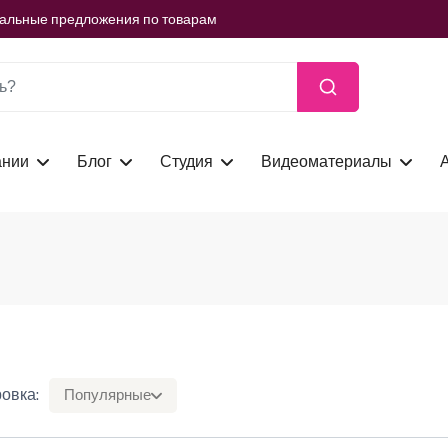
ть сейчас
иальные предложения по товарам
ть сейчас
иальные предложения по товарам
ть сейчас
ании
Блог
Студия
Видеоматериалы
овка:
Популярные