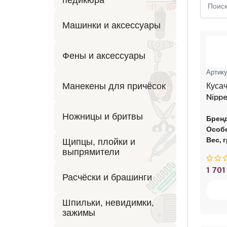
Машинки и аксессуары
Фены и аксессуары
Артику
Манекены для причёсок
Кусач
Nippe
лезв
Ножницы и бритвы
Бренд
Особе
Вес, г
Щипцы, плойки и
выпрямители
1 701
Расчёски и брашинги
Шпильки, невидимки,
зажимы