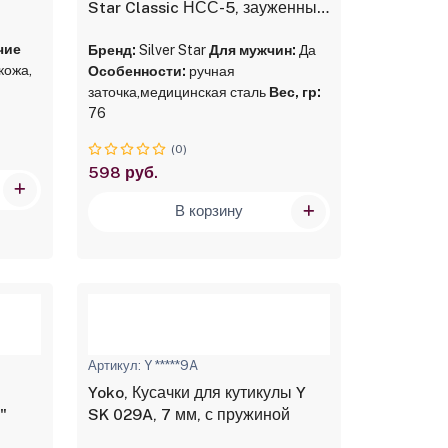
Star Classic НСС-5, зауженные
лезвия
чие
Бренд:
Silver Star
Для мужчин:
Да
кожа,
Особенности:
ручная
заточка,медицинская сталь
Вес, гр:
76
(0)
598 руб.
В корзину
Артикул: Y *****9A
Yoko, Кусачки для кутикулы Y
"
SK 029A, 7 мм, с пружиной