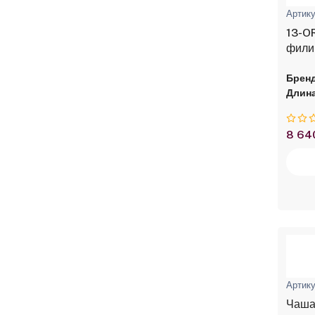
Артику
13-O
фили
зубцо
Бренд
Длина
8 64
Артику
Чаша