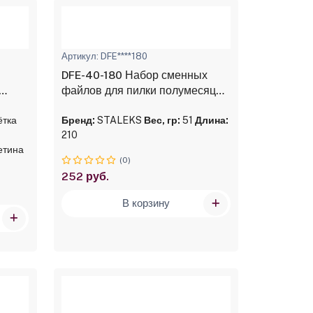
Артикул: DFE****180
DFE-40-180 Набор сменных
файлов для пилки полумесяц
ная
180 (30 шт)
ётка
Бренд:
STALEKS
Вес, гр:
51
Длина:
210
етина
(0)
252 руб.
В корзину