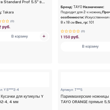
a Standard Prof 5.5" в
е
Бренд:
TAYO
Назначение:
Подходит для 2-х ножниц
Про
:
Takara
особенности:
Искусственная 
(0)
8 х 18 см
Вес, гр:
101
2 руб.
(0)
В корзину
1 150 руб.
В корзину
л: Y S****2-4
Артикул: T***5
 Кусачки для кутикулы Y
Парикмахерские ножницы
02-4, 4 мм
TAYO ORANGE прямые 5,5