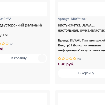
л: 9***2
Артикул: NB0****ack
двусторонний (зеленый)
Кисть-сметка DEWAL,
настольная, ручка-пластик
:
TNL
прорезиненный, натураль
щетина
Бренд:
DEWAL
Тип:
щетка-см
(0)
Вес, гр:
1
Дополнительная
уб.
информация:
натуральная щ
В корзину
(0)
680 руб.
В корзину