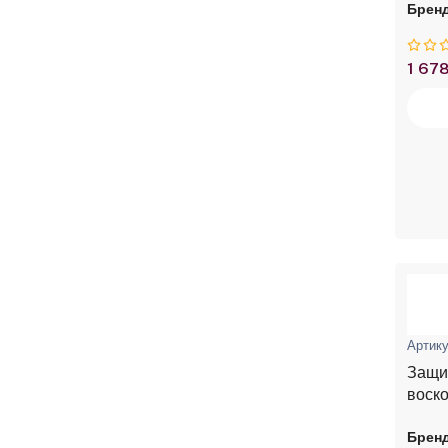
Бренд
1 678
Артику
Защи
воско
Бренд