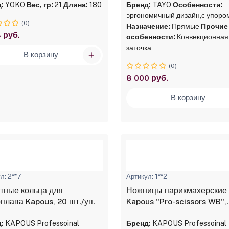
:
YOKO
Вес, гр:
21
Длина:
180
Бренд:
TAYO
Особенности:
эргономичный дизайн,с упоро
(0)
Назначение:
Прямые
Прочие
 руб.
особенности:
Конвекционная
заточка
В корзину
(0)
8 000 руб.
В корзину
л: 2**7
Артикул: 1**2
тные кольца для
Ножницы парикмахерские
плава Kapous, 20 шт./уп.
Kapous "Pro-scissors WB",
прямые 5.0"
:
KAPOUS Professoinal
Бренд:
KAPOUS Professoinal