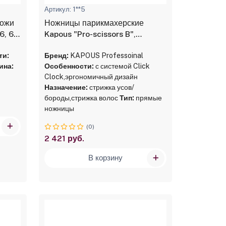
Артикул: 1**5
кожи
Ножницы парикмахерские
6, 6
Kapous "Pro-scissors B",
прямые 5.0"
ти:
Бренд:
KAPOUS Professoinal
ина:
Особенности:
с системой Click
Clock,эргономичный дизайн
Назначение:
стрижка усов/
бороды,стрижка волос
Тип:
прямые
ножницы
(0)
2 421 руб.
В корзину