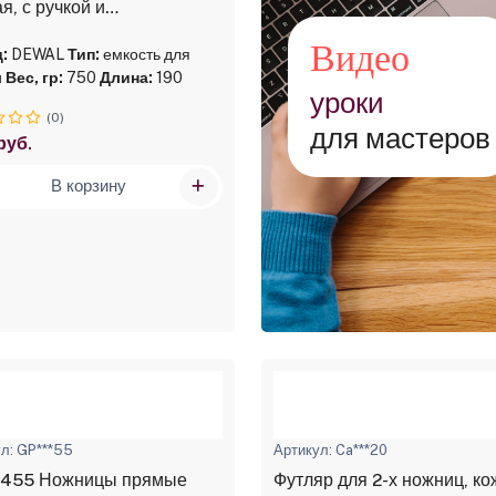
я, с ручкой и
ородкой, с резинкой на
Видео
2*375 мл
:
DEWAL
Тип:
емкость для
и
Вес, гр:
750
Длина:
190
уроки
(0)
для мастеров
руб.
В корзину
л: GP***55
Артикул: Ca***20
455 Ножницы прямые
Футляр для 2-х ножниц, к