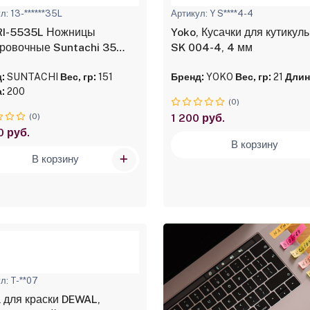
л: 13-******35L
Артикул: Y S****4-4
RI-5535L Ножницы
Yoko, Кусачки для кутикул
ровочные Suntachi 35
SK 004-4, 4 мм
в 5.5 в чехле
:
SUNTACHI
Вес, гр:
151
Бренд:
YOKO
Вес, гр:
21
Длин
:
200
(0)
(0)
1 200 руб.
0 руб.
В корзину
В корзину
л: T-**07
 для краски DEWAL,