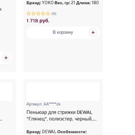
Бренд:
YOKO
Вес, гр:
21
Длина:
180
м
(0)
1 718 руб.
В корзину
Артикул: AA*****ck
Пеньюар для стрижки DEWAL
"Глянец", полиэстер, черный,
128*146 см, на крючках
Бренд:
DEWAL
Особенности: