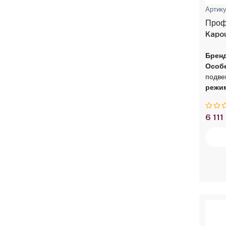
Артику
Проф
Kapou
оран
Бренд
Особе
подве
режи
6 111