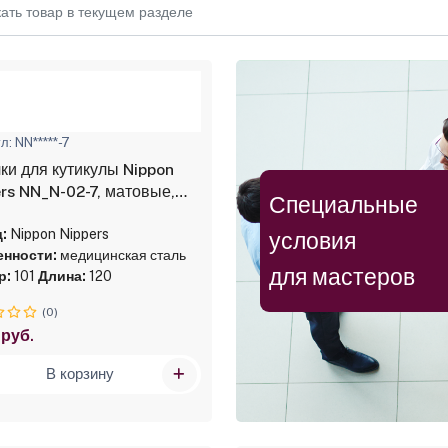
л: NN*****-7
ки для кутикулы Nippon
rs NN_N-02-7, матовые,
Специальные
ие 7 мм, двойная пружина
:
Nippon Nippers
условия
нности:
медицинская сталь
для мастеров
р:
101
Длина:
120
(0)
 руб.
В корзину