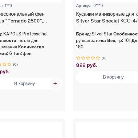
л: 1**0
Артикул: 0***0
ессиональный фен
Кусачки маникюрные для 
s "Tornado 2500",
Silver Star Special КСС-4/
жевый
мм
:
KAPOUS Professoinal
Бренд:
Silver Star
Особеннос
нности:
петля для
ручная заточка
Вес, гр:
101
Дл
шивания
Количество
180
мов:
6
Тип:
фен
(0)
(0)
822 руб.
 руб.
В корзину
В корзину