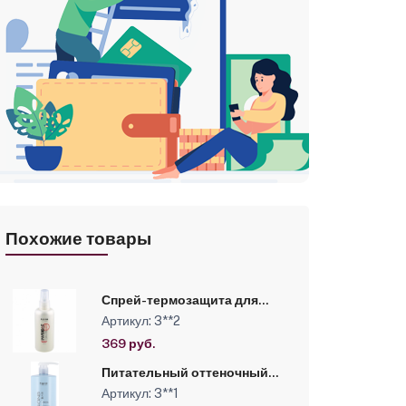
Похожие товары
Спрей-термозащита для
волос «Invisible Care» серии
Артикул: 3**2
"Styling" линии Studio
Professional, 300 мл
369 руб.
Питательный оттеночный
бальзам для оттенков блонд
Артикул: 3**1
серии “Blond Bar” Kapous,