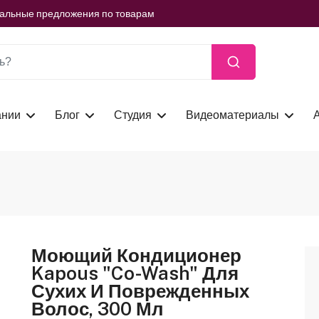
ть сейчас
иальные предложения по товарам
ть сейчас
иальные предложения по товарам
ть сейчас
ании
Блог
Студия
Видеоматериалы
Моющий Кондиционер
Kapous "Co-Wash" Для
Сухих И Поврежденных
Волос, 300 Мл