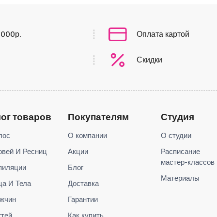
0000р.
Оплата картой
Скидки
лог товаров
Покупателям
Студия
лос
О компании
О студии
овей И Ресниц
Акции
Расписание
мастер-классов
пиляции
Блог
Материалы
ца И Тела
Доставка
жчин
Гарантии
гтей
Как купить