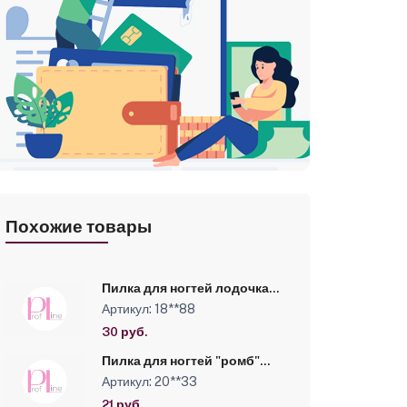
Похожие товары
Пилка для ногтей лодочка
100/180 (пилю на мерседес)
Артикул: 18**88
30 руб.
Пилка для ногтей "ромб"
80/180 хит продаж (серая) в
Артикул: 20**33
индивидуальной упаковке
21 руб.