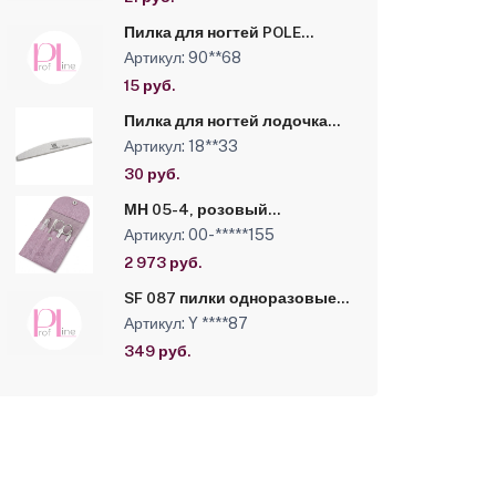
Пилка для ногтей POLE
"Бумеранг" 240/240
Артикул: 90**68
улучшенная в
индивидуальной упаковке
15 руб.
Пилка для ногтей лодочка
240/240 (ногтевая
Артикул: 18**33
маньячка)
30 руб.
МН 05-4, розовый
перламутр, натур кожа, 5
Артикул: 00-*****155
предметов, на кнопке
2 973 руб.
SF 087 пилки одноразовые
50 шт черный 13,2 см 150/220
Артикул: Y ****87
грит
349 руб.