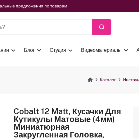
ть сейчас
иальные предложения по товарам
ть сейчас
иальные предложения по товарам
ть сейчас
ании
Блог
Студия
Видеоматериалы
Каталог
Инстру
Cobalt 12 Matt, Кусачки Для
Кутикулы Матовые (4мм)
Миниатюрная
Закругленная Головка,