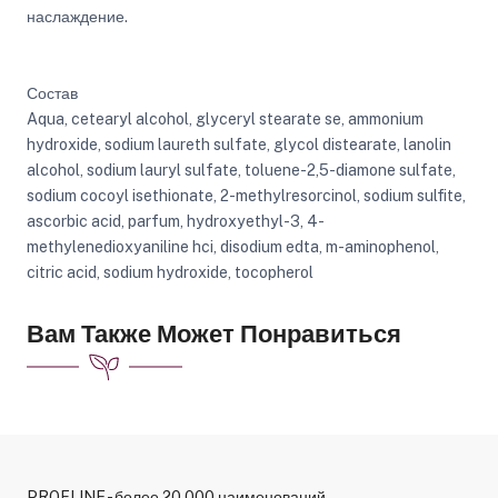
наслаждение.
Состав
Aqua, cetearyl alcohol, glyceryl stearate se, ammonium
hydroxide, sodium laureth sulfate, glycol distearate, lanolin
alcohol, sodium lauryl sulfate, toluene-2,5-diamone sulfate,
sodium cocoyl isethionate, 2-methylresorcinol, sodium sulfite,
ascorbic acid, parfum, hydroxyethyl-3, 4-
methylenedioxyaniline hci, disodium edta, m-aminophenol,
citric acid, sodium hydroxide, tocopherol
Вам Также Может Понравиться
PROFLINE - более 20 000 наименований