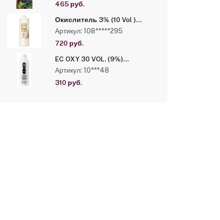
465 руб.
Окислитель 3% (10 Vol )
зывы
Luxor Professional, 1000 мл
Артикул: 108*****295
IN Cosm ИТАЛИЯ
720 руб.
EC OXY 30 VOL. (9%)
HYDROGEN PEROXIDE
Артикул: 10***48
STABILIZEDCREAM ECHOS
LINE Окислительная
310 руб.
эмульсия- 9% 150 мл.