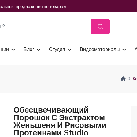
ть сейчас
иальные предложения по товарам
ть сейчас
иальные предложения по товарам
ть сейчас
ании
Блог
Студия
Видеоматериалы
К
Обесцвечивающий
Порошок С Экстрактом
Женьшеня И Рисовыми
Протеинами Studio