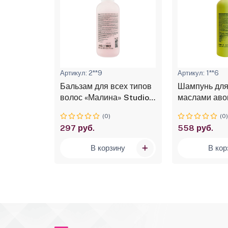
Артикул: 2**9
Артикул: 1**6
сех типов
Бальзам для всех типов
Шампунь для
йя»
волос «Малина» Studio
маслами аво
ional, 350
Professional, 350 мл
оливы, Studi
(0)
(0
Professional
297 руб.
558 руб.
ину
В корзину
В кор