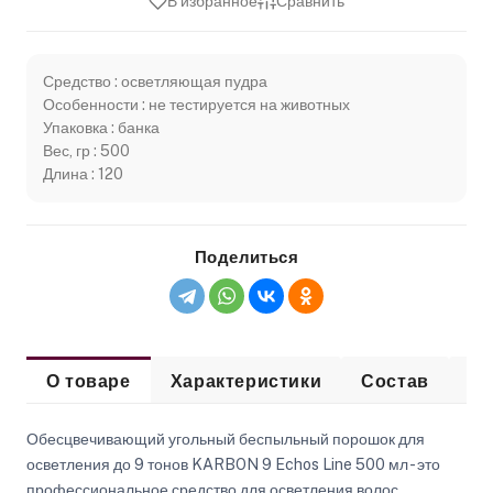
В избранное
Сравнить
Средство : осветляющая пудра
Особенности : не тестируется на животных
Упаковка : банка
Вес, гр : 500
Длина : 120
Поделиться
О товаре
Характеристики
Состав
Сп
Обесцвечивающий угольный беспыльный порошок для
осветления до 9 тонов KARBON 9 Echos Line 500 мл - это
профессиональное средство для осветления волос,