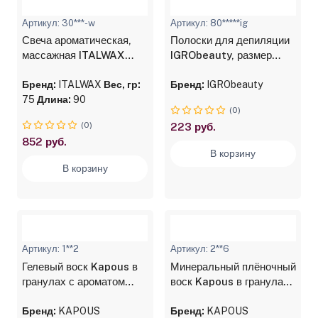
Артикул: 30***-w
Артикул: 80*****ig
Свеча ароматическая,
Полоски для депиляции
массажная ITALWAX
IGRObeauty, размер
Vanira Лаванда
7*22 см, желтые, 100 шт.
Бренд:
ITALWAX
Вес, гр:
Бренд:
IGRObeauty
75
Длина:
90
(0)
(0)
223 руб.
852 руб.
В корзину
В корзину
Артикул: 1**2
Артикул: 2**6
Гелевый воск Kapous в
Минеральный плёночный
гранулах с ароматом
воск Kapous в гранулах
"Манго", 800 г
"Gold", 400 г
Бренд:
KAPOUS
Бренд:
KAPOUS