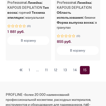
Professoinal
Линейка:
Professoinal
Линейка:
KAPOUS DEPILATION
Тип
KAPOUS DEPILATION
воска:
горячий
Техника
Область
эпиляции:
мануальная
использования:
бикини
Форма выпуска воска:
в
(0)
гранулах
1 881 руб.
(0)
В корзину
855 руб.
В корзину
1
...
11
12
13
14
15
PROFLINE - более 20 000 наименований
профессиональной косметики, расходных материалов,
инструментов и оборудования для парикмахеров, nail-