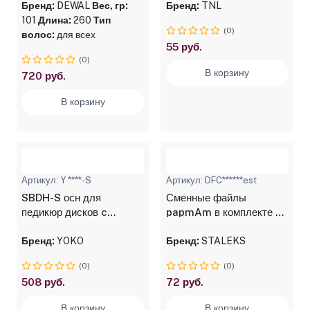
продувная, узкая ,
Бренд:
DEWAL
Вес, гр:
Бренд:
TNL
пластиковый штифт, 8
101
Длина:
260
Тип
(0)
рядов
волос:
для всех
55 руб.
(0)
В корзину
720 руб.
В корзину
Артикул: Y ****-S
Артикул: DFC******est
SBDH-S осн для
Сменные файлы
педикюр дисков c
papmAm в комплекте с
дырочками 15мм
деревянной пилкой
Бренд:
YOKO
Бренд:
STALEKS
(0)
(0)
508 руб.
72 руб.
В корзину
В корзину