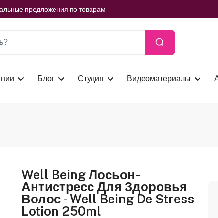
ть сейчас
иальные предложения по товарам
ть сейчас
иальные предложения по товарам
ть сейчас
ании
Блог
Студия
Видеоматериалы
Well Being Лосьон-
Антистресс Для Здоровья
Волос - Well Being De Stress
Lotion 250ml