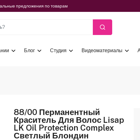
ть сейчас
иальные предложения по товарам
ть сейчас
иальные предложения по товарам
ть сейчас
ании
Блог
Студия
Видеоматериалы
88/00 Перманентный
Краситель Для Волос Lisap
LK Oil Protection Complex
Светлый Блондин