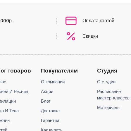
0000р.
Оплата картой
Скидки
лог товаров
Покупателям
Студия
лос
О компании
О студии
овей И Ресниц
Акции
Расписание
мастер-классов
пиляции
Блог
Материалы
ца И Тела
Доставка
жчин
Гарантии
гтей
Как купить