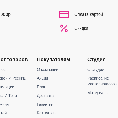
0000р.
Оплата картой
Скидки
лог товаров
Покупателям
Студия
лос
О компании
О студии
овей И Ресниц
Акции
Расписание
мастер-классов
пиляции
Блог
Материалы
ца И Тела
Доставка
жчин
Гарантии
гтей
Как купить