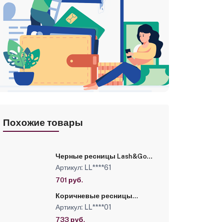
Похожие товары
Черные ресницы Lash&Go
0,10/D+/13 mm (16 линий)
Артикул: LL****61
701 руб.
Коричневые ресницы
Lash&Go микс 0,07/C/7-14
Артикул: LL****01
mm "Эспрессо" (16 линий)
733 руб.